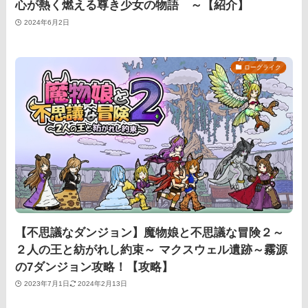
心が熱く燃える尊き少女の物語 ～【紹介】
2024年6月2日
ローグライク
【不思議なダンジョン】魔物娘と不思議な冒険２～
２人の王と紡がれし約束～ マクスウェル遺跡～霧源
の7ダンジョン攻略！【攻略】
2023年7月1日
2024年2月13日