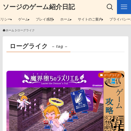
ソージのゲーム紹介日記
ポリシー
ゲーム
プレイ感想
ホーム
サイトのご案内
プライバシー
ホーム
ローグライク
ローグライク
– tag –
ローグライク