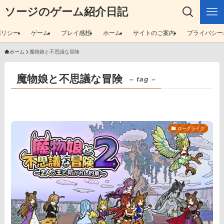
ソージのゲーム紹介日記
ポリシー
ゲーム
プレイ感想
ホーム
サイトのご案内
プライバシー
ホーム
魔物娘と不思議な冒険
魔物娘と不思議な冒険
– tag –
ローグライク